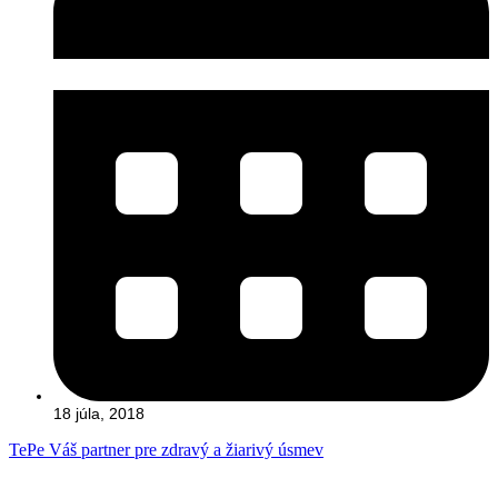
18 júla, 2018
TePe Váš partner pre zdravý a žiarivý úsmev