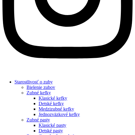
Starostlivosť o zuby
Bielenie zubov
Zubné kefky
Klasické kefky
Detské kefky
Medzizubné kefky
Jednozväzkové kefky
Zubné pasty
Klasické pasty
Detské pasty