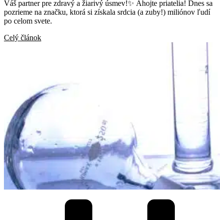
Váš partner pre zdravý a žiarivý úsmev!✨ Ahojte priatelia! Dnes sa
pozrieme na značku, ktorá si získala srdcia (a zuby!) miliónov ľudí
po celom svete.
Celý článok