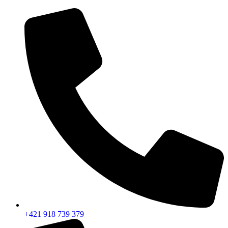
Preskočiť
na
obsah
+421 918 739 379