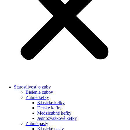
Starostlivosť o zuby
Bielenie zubov
Zubné kefky
Klasické kefky
Detské kefky
Medzizubné kefky
Jednozväzkové kefky
Zubné pasty
Klasické pasty