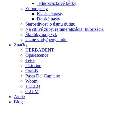
Jednozväzkové kefky
Zubné pasty
Klasické pasty
Detské pasty
Starostlivosť o ústnu dutinu
Na citlivé zuby, remineralizácia, fluorizácia
Škrabky na jazyk
Ústne vody/peny a nite
Značky
HERBADENT
Opalescence
TePe
Listerine
Oral-B
Pasta Del Capitano
Woom
TELLO
G.U.M
Akcie
Blog