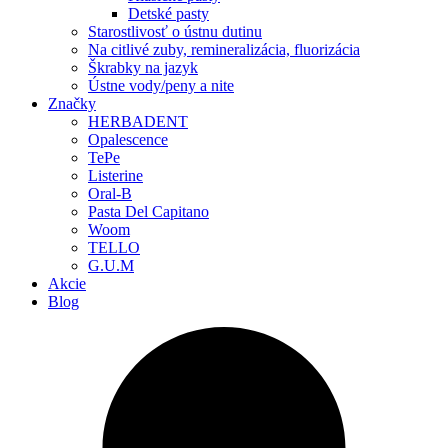
Detské pasty
Starostlivosť o ústnu dutinu
Na citlivé zuby, remineralizácia, fluorizácia
Škrabky na jazyk
Ústne vody/peny a nite
Značky
HERBADENT
Opalescence
TePe
Listerine
Oral-B
Pasta Del Capitano
Woom
TELLO
G.U.M
Akcie
Blog