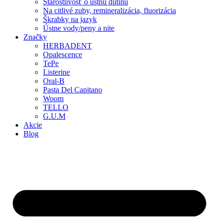
Starostlivosť o ústnu dutinu
Na citlivé zuby, remineralizácia, fluorizácia
Škrabky na jazyk
Ústne vody/peny a nite
Značky
HERBADENT
Opalescence
TePe
Listerine
Oral-B
Pasta Del Capitano
Woom
TELLO
G.U.M
Akcie
Blog