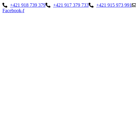
Preskočiť
+421 918 739 379
+421 917 379 733
+421 915 973 991
na
Facebook-f
obsah