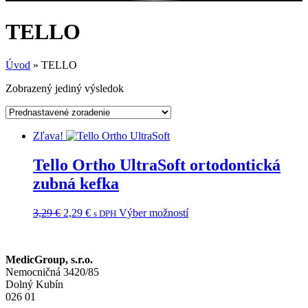
TELLO
Úvod
»
TELLO
Zobrazený jediný výsledok
Zľava!
Tello Ortho UltraSoft ortodontická
zubná kefka
Pôvodná
Aktuálna
Tento
3,29
€
2,29
€
Výber možností
s DPH
cena
cena
produkt
bola:
je:
má
3,29 €.
2,29 €.
viacero
MedicGroup, s.r.o.
variantov.
Nemocničná 3420/85
Možnosti
Dolný Kubín
si
026 01
môžete