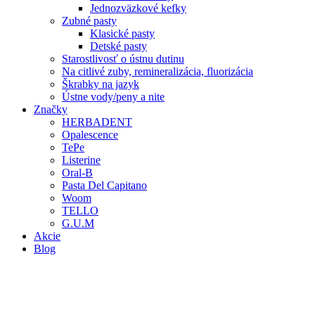
Jednozväzkové kefky
Zubné pasty
Klasické pasty
Detské pasty
Starostlivosť o ústnu dutinu
Na citlivé zuby, remineralizácia, fluorizácia
Škrabky na jazyk
Ústne vody/peny a nite
Značky
HERBADENT
Opalescence
TePe
Listerine
Oral-B
Pasta Del Capitano
Woom
TELLO
G.U.M
Akcie
Blog