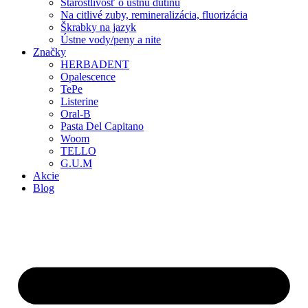
Starostlivosť o ústnu dutinu
Na citlivé zuby, remineralizácia, fluorizácia
Škrabky na jazyk
Ústne vody/peny a nite
Značky
HERBADENT
Opalescence
TePe
Listerine
Oral-B
Pasta Del Capitano
Woom
TELLO
G.U.M
Akcie
Blog