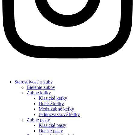
Starostlivosť o zuby
Bielenie zubov
Zubné kefky
Klasické kefky
Detské kefky
Medzizubné kefky
Jednozväzkové kefky
Zubné pasty
Klasické pasty
Detské pasty