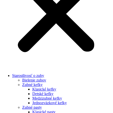
Starostlivosť o zuby
Bielenie zubov
Zubné kefky
Klasické kefky
Detské kefky
Medzizubné kefky
Jednozväzkové kefky
Zubné pasty
Klasické pasty