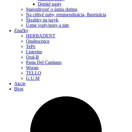
Detské pasty
Starostlivosť o ústnu dutinu
Na citlivé zuby, remineralizácia, fluorizácia
Škrabky na jazyk
Ústne vody/peny a nite
Značky
HERBADENT
Opalescence
TePe
Listerine
Oral-B
Pasta Del Capitano
Woom
TELLO
G.U.M
Akcie
Blog