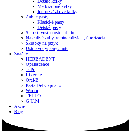
Detské kefky
Medzizubné kefky
Jednozväzkové kefky
Zubné pasty
Klasické pasty
Detské pasty
Starostlivosť o ústnu dutinu
Na citlivé zuby, remineralizácia, fluorizácia
Škrabky na jazyk
Ústne vody/peny a nite
Značky
HERBADENT
Opalescence
TePe
Listerine
Oral-B
Pasta Del Capitano
Woom
TELLO
G.U.M
Akcie
Blog