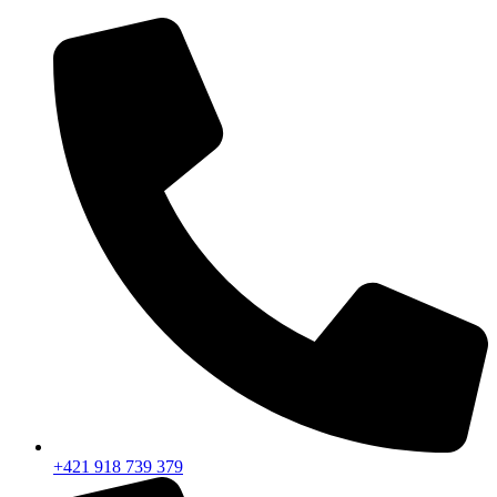
Preskočiť
na
obsah
+421 918 739 379