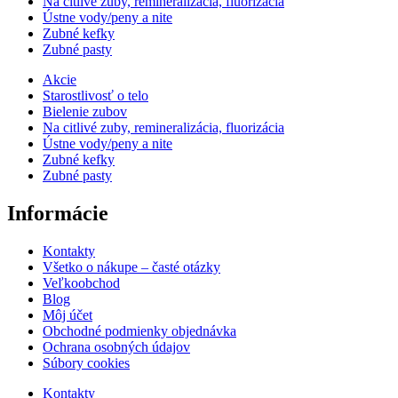
Na citlivé zuby, remineralizácia, fluorizácia
Ústne vody/peny a nite
Zubné kefky
Zubné pasty
Akcie
Starostlivosť o telo
Bielenie zubov
Na citlivé zuby, remineralizácia, fluorizácia
Ústne vody/peny a nite
Zubné kefky
Zubné pasty
Informácie
Kontakty
Všetko o nákupe – časté otázky
Veľkoobchod
Blog
Môj účet
Obchodné podmienky objednávka
Ochrana osobných údajov
Súbory cookies
Kontakty