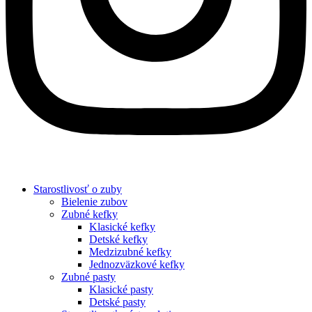
Starostlivosť o zuby
Bielenie zubov
Zubné kefky
Klasické kefky
Detské kefky
Medzizubné kefky
Jednozväzkové kefky
Zubné pasty
Klasické pasty
Detské pasty