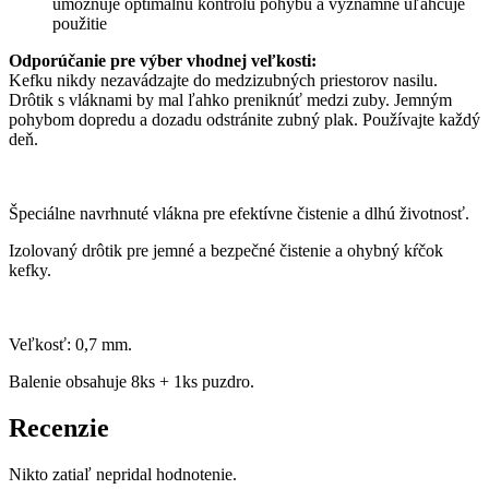
umožňuje optimálnu kontrolu pohybu a významne uľahčuje
použitie
Od
porúčanie pre výber vhodnej veľkosti:
Kefku nikdy nezavádzajte do medzizubných priestorov nasilu.
Drôtik s vláknami by mal ľahko preniknúť medzi zuby. Jemným
pohybom dopredu a dozadu odstránite zubný plak. Používajte každý
deň.
Špeciálne navrhnuté vlákna pre efektívne čistenie a dlhú životnosť.
Izolovaný drôtik pre jemné a bezpečné čistenie a ohybný kŕčok
kefky.
Veľkosť: 0,7 mm.
Balenie obsahuje 8ks + 1ks puzdro.
Recenzie
Nikto zatiaľ nepridal hodnotenie.