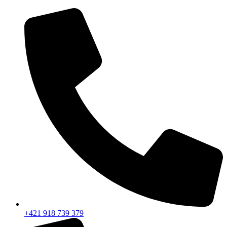
Preskočiť
na
obsah
+421 918 739 379