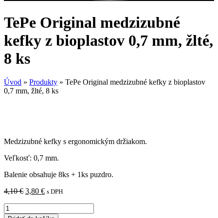
TePe Original medzizubné
kefky z bioplastov 0,7 mm, žlté,
8 ks
Úvod
»
Produkty
»
TePe Original medzizubné kefky z bioplastov
0,7 mm, žlté, 8 ks
Medzizubné kefky s ergonomickým držiakom.
Veľkosť: 0,7 mm.
Balenie obsahuje 8ks + 1ks puzdro.
Pôvodná
Aktuálna
4,10
€
3,80
€
s DPH
cena
cena
množstvo
bola:
je:
TePe
4,10 €.
3,80 €.