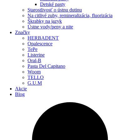
Detské pasty
Starostlivosť o ústnu dutinu
Na citlivé zuby, remineralizácia, fluorizácia
Škrabky na jazyk
Ústne vody/peny a nite
Značky
HERBADENT
Opalescence
TePe
Listerine
Oral-B
Pasta Del Capitano
Woom
TELLO
G.U.M
Akcie
Blog