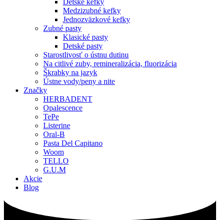
Detské kefky
Medzizubné kefky
Jednozväzkové kefky
Zubné pasty
Klasické pasty
Detské pasty
Starostlivosť o ústnu dutinu
Na citlivé zuby, remineralizácia, fluorizácia
Škrabky na jazyk
Ústne vody/peny a nite
Značky
HERBADENT
Opalescence
TePe
Listerine
Oral-B
Pasta Del Capitano
Woom
TELLO
G.U.M
Akcie
Blog