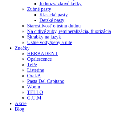
Jednozväzkové kefky
Zubné pasty
Klasické pasty
Detské pasty
Starostlivosť o ústnu dutinu
Na citlivé zuby, remineralizácia, fluorizácia
Škrabky na jazyk
Ústne vody/peny a nite
Značky
HERBADENT
Opalescence
TePe
Listerine
Oral-B
Pasta Del Capitano
Woom
TELLO
G.U.M
Akcie
Blog