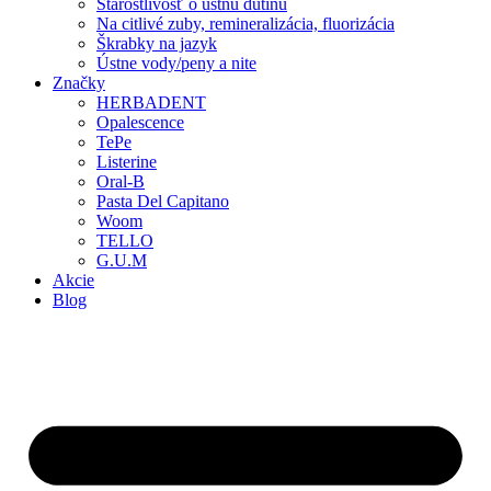
Starostlivosť o ústnu dutinu
Na citlivé zuby, remineralizácia, fluorizácia
Škrabky na jazyk
Ústne vody/peny a nite
Značky
HERBADENT
Opalescence
TePe
Listerine
Oral-B
Pasta Del Capitano
Woom
TELLO
G.U.M
Akcie
Blog