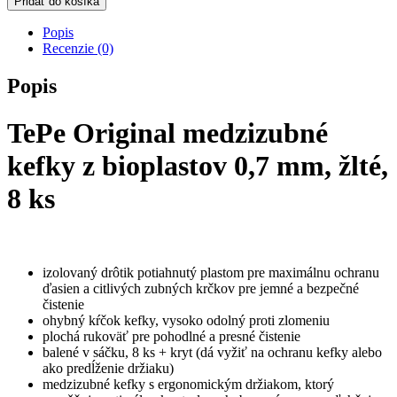
Pridať do košíka
Original
medzizubné
Popis
kefky
Recenzie (0)
z
bioplastov
Popis
0,7
mm,
žlté,
TePe Original medzizubné
8
ks
kefky z bioplastov 0,7 mm, žlté,
8 ks
izolovaný drôtik potiahnutý plastom pre maximálnu ochranu
ďasien a citlivých zubných krčkov pre jemné a bezpečné
čistenie
ohybný kŕčok kefky, vysoko odolný proti zlomeniu
plochá rukoväť pre pohodlné a presné čistenie
balené v sáčku, 8 ks + kryt (dá vyžiť na ochranu kefky alebo
ako predĺženie držiaku)
medzizubné kefky s ergonomickým držiakom, ktorý