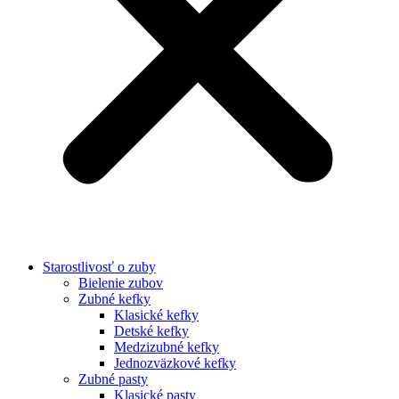
Starostlivosť o zuby
Bielenie zubov
Zubné kefky
Klasické kefky
Detské kefky
Medzizubné kefky
Jednozväzkové kefky
Zubné pasty
Klasické pasty