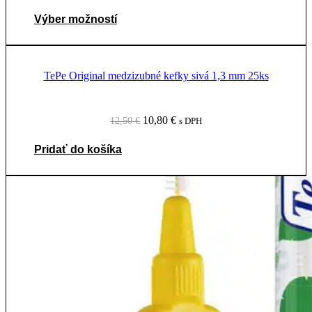
Tento
Výber možností
produkt
má
viacero
variantov.
TePe Original medzizubné kefky sivá 1,3 mm 25ks
Možnosti
si
môžete
vybrať
Pôvodná
Aktuálna
10,80
€
12,50
€
s DPH
na
cena
cena
stránke
bola:
je:
Pridať do košíka
produktu.
12,50 €.
10,80 €.