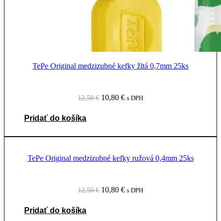
TePe Original medzizubné kefky žltá 0,7mm 25ks
Pôvodná
Aktuálna
10,80
€
12,50
€
s DPH
cena
cena
bola:
je:
Pridať do košíka
12,50 €.
10,80 €.
TePe Original medzizubné kefky ružová 0,4mm 25ks
Pôvodná
Aktuálna
10,80
€
12,50
€
s DPH
cena
cena
bola:
je:
Pridať do košíka
12,50 €.
10,80 €.