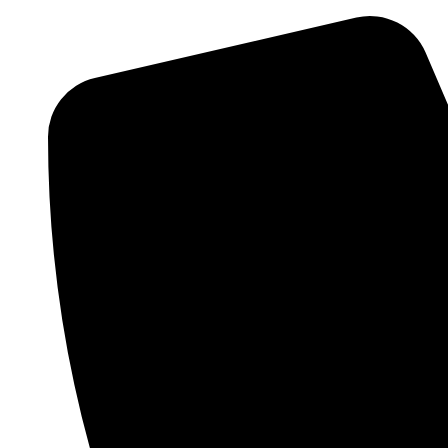
Preskočiť
na
obsah