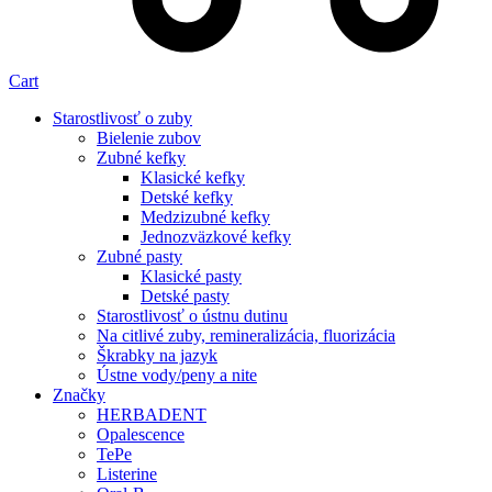
Cart
Starostlivosť o zuby
Bielenie zubov
Zubné kefky
Klasické kefky
Detské kefky
Medzizubné kefky
Jednozväzkové kefky
Zubné pasty
Klasické pasty
Detské pasty
Starostlivosť o ústnu dutinu
Na citlivé zuby, remineralizácia, fluorizácia
Škrabky na jazyk
Ústne vody/peny a nite
Značky
HERBADENT
Opalescence
TePe
Listerine