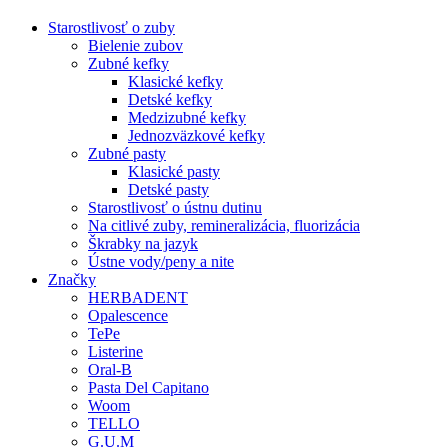
Starostlivosť o zuby
Bielenie zubov
Zubné kefky
Klasické kefky
Detské kefky
Medzizubné kefky
Jednozväzkové kefky
Zubné pasty
Klasické pasty
Detské pasty
Starostlivosť o ústnu dutinu
Na citlivé zuby, remineralizácia, fluorizácia
Škrabky na jazyk
Ústne vody/peny a nite
Značky
HERBADENT
Opalescence
TePe
Listerine
Oral-B
Pasta Del Capitano
Woom
TELLO
G.U.M