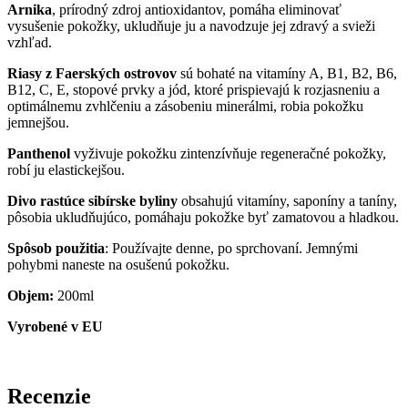
Arnika
, prírodný zdroj antioxidantov, pomáha eliminovať
vysušenie pokožky, ukludňuje ju a navodzuje jej zdravý a svieži
vzhľad.
Riasy z Faerských ostrovov
sú bohaté na vitamíny A, B1, B2, B6,
B12, C, E, stopové prvky a jód, ktoré prispievajú k rozjasneniu a
optimálnemu zvhlčeniu a zásobeniu minerálmi, robia pokožku
jemnejšou.
Panthenol
vyživuje pokožku zintenzívňuje regeneračné pokožky,
robí ju elastickejšou.
Divo rastúce sibírske byliny
obsahujú vitamíny, saponíny a taníny,
pôsobia ukludňujúco, pomáhaju pokožke byť zamatovou a hladkou.
Spôsob použitia
: Používajte denne, po sprchovaní. Jemnými
pohybmi naneste na osušenú pokožku.
Objem:
200ml
Vyrobené v EU
Recenzie