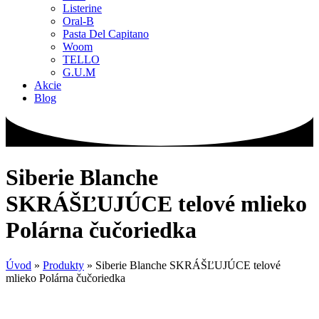
Listerine
Oral-B
Pasta Del Capitano
Woom
TELLO
G.U.M
Akcie
Blog
Siberie Blanche
SKRÁŠĽUJÚCE telové mlieko
Polárna čučoriedka
Úvod
»
Produkty
»
Siberie Blanche SKRÁŠĽUJÚCE telové
mlieko Polárna čučoriedka