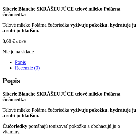
Siberie Blanche SKRÁŠĽUJÚCE telové mlieko Polárna
čučoriedka
Telové mlieko Polárna čučoriedka
vyživuje pokožku, hydratuje ju
a robí ju hladšou.
8,68
€
s DPH
Nie je na sklade
Popis
Recenzie (0)
Popis
Siberie Blanche SKRÁŠĽUJÚCE telové mlieko Polárna
čučoriedka
Telové mlieko Polárna čučoriedka
vyživuje pokožku, hydratuje ju
a robí ju hladšou.
Čučoriedky
pomáhajú tonizovať pokožku a obohacujú ju o
vitamíny.