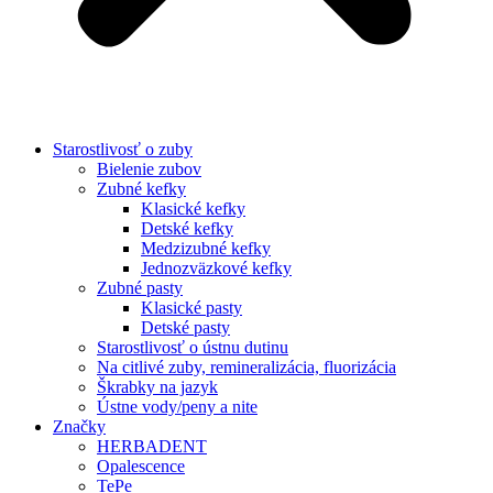
Starostlivosť o zuby
Bielenie zubov
Zubné kefky
Klasické kefky
Detské kefky
Medzizubné kefky
Jednozväzkové kefky
Zubné pasty
Klasické pasty
Detské pasty
Starostlivosť o ústnu dutinu
Na citlivé zuby, remineralizácia, fluorizácia
Škrabky na jazyk
Ústne vody/peny a nite
Značky
HERBADENT
Opalescence
TePe