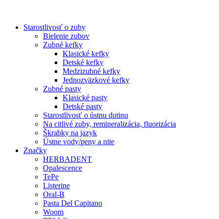
Starostlivosť o zuby
Bielenie zubov
Zubné kefky
Klasické kefky
Detské kefky
Medzizubné kefky
Jednozväzkové kefky
Zubné pasty
Klasické pasty
Detské pasty
Starostlivosť o ústnu dutinu
Na citlivé zuby, remineralizácia, fluorizácia
Škrabky na jazyk
Ústne vody/peny a nite
Značky
HERBADENT
Opalescence
TePe
Listerine
Oral-B
Pasta Del Capitano
Woom