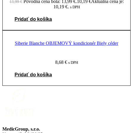
Pôvodná cena bola: 13,99 €.
10,19
€
Aktuálna cena je:
13,99
€
10,19 €.
s DPH
Pridať do košíka
Siberie Blanche OBJEMOVÝ kondicionér Biely céder
8,68
€
s DPH
Pridať do košíka
MedicGroup, s.r.o.