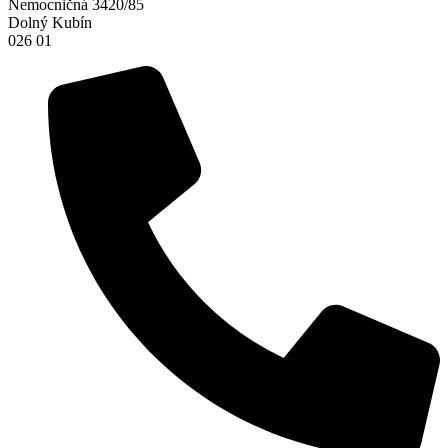
Nemocničná 3420/85
Dolný Kubín
026 01