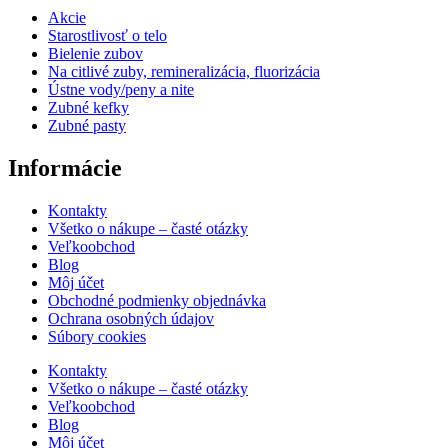
Akcie
Starostlivosť o telo
Bielenie zubov
Na citlivé zuby, remineralizácia, fluorizácia
Ústne vody/peny a nite
Zubné kefky
Zubné pasty
Informácie
Kontakty
Všetko o nákupe – časté otázky
Veľkoobchod
Blog
Môj účet
Obchodné podmienky objednávka
Ochrana osobných údajov
Súbory cookies
Kontakty
Všetko o nákupe – časté otázky
Veľkoobchod
Blog
Môj účet