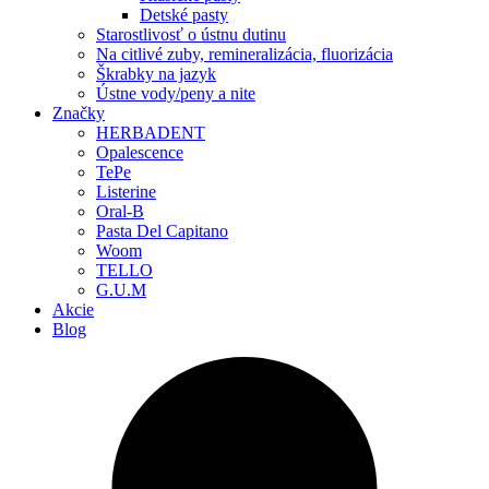
Detské pasty
Starostlivosť o ústnu dutinu
Na citlivé zuby, remineralizácia, fluorizácia
Škrabky na jazyk
Ústne vody/peny a nite
Značky
HERBADENT
Opalescence
TePe
Listerine
Oral-B
Pasta Del Capitano
Woom
TELLO
G.U.M
Akcie
Blog