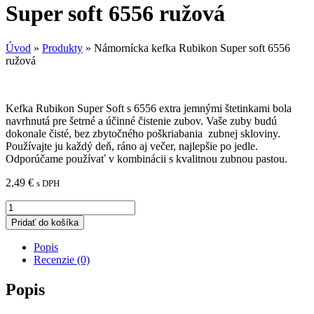
Super soft 6556 ružová
Úvod
»
Produkty
»
Námornícka kefka Rubikon Super soft 6556
ružová
Kefka Rubikon Super Soft s 6556 extra jemnými štetinkami bola
navrhnutá pre šetrné a účinné čistenie zubov. Vaše zuby budú
dokonale čisté, bez zbytočného poškriabania zubnej skloviny.
Používajte ju každý deň, ráno aj večer, najlepšie po jedle.
Odporúčame používať v kombinácii s kvalitnou zubnou pastou.
2,49
€
s DPH
množstvo
Námornícka
Pridať do košíka
kefka
Rubikon
Popis
Super
Recenzie (0)
soft
6556
Popis
ružová