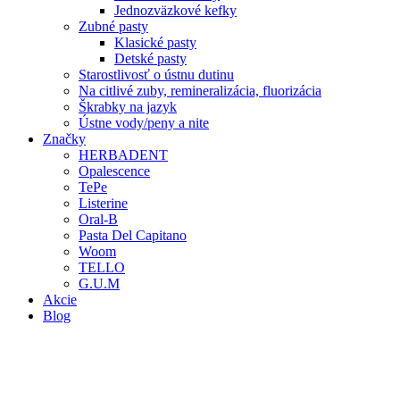
Jednozväzkové kefky
Zubné pasty
Klasické pasty
Detské pasty
Starostlivosť o ústnu dutinu
Na citlivé zuby, remineralizácia, fluorizácia
Škrabky na jazyk
Ústne vody/peny a nite
Značky
HERBADENT
Opalescence
TePe
Listerine
Oral-B
Pasta Del Capitano
Woom
TELLO
G.U.M
Akcie
Blog