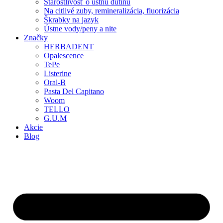
Starostlivosť o ústnu dutinu
Na citlivé zuby, remineralizácia, fluorizácia
Škrabky na jazyk
Ústne vody/peny a nite
Značky
HERBADENT
Opalescence
TePe
Listerine
Oral-B
Pasta Del Capitano
Woom
TELLO
G.U.M
Akcie
Blog