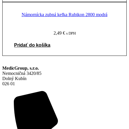
viacero
variantov.
Námornícka zubná kefka Rubikon 2800 modrá
Možnosti
si
môžete
vybrať
2,49
€
s DPH
na
stránke
Pridať do košíka
produktu.
MedicGroup, s.r.o.
Nemocničná 3420/85
Dolný Kubín
026 01