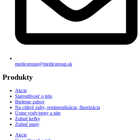
medicgroup@medicgroup.sk
Produkty
Akcie
Starostlivosť o telo
Bielenie zubov
Na citlivé zuby, remineralizácia, fluorizácia
Ústne vody/peny a nite
Zubné kefky
Zubné pasty
Akcie