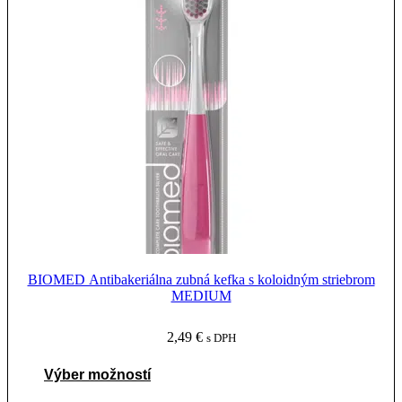
variantov.
Možnosti
si
môžete
vybrať
na
stránke
produktu.
BIOMED Antibakeriálna zubná kefka s koloidným striebrom
MEDIUM
2,49
€
s DPH
Tento
Výber možností
produkt
má