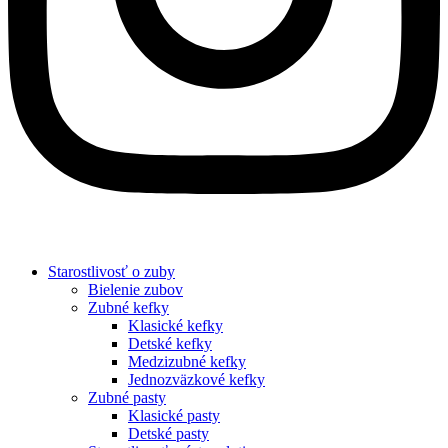
Starostlivosť o zuby
Bielenie zubov
Zubné kefky
Klasické kefky
Detské kefky
Medzizubné kefky
Jednozväzkové kefky
Zubné pasty
Klasické pasty
Detské pasty