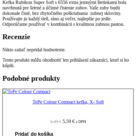
Kefka Rubikon Super Soft s 6556 extra jemnými štetinkami bola
navrhnutá pre šetrné a účinné čistenie zubov. Vaše zuby budú
dokonale čisté, bez zbytočného poškriabania zubnej skloviny.
Používajte ju každý deň, ráno aj večer, najlepšie po jedle.
Odporúčame používať v kombinácii s kvalitnou zubnou pastou.
Recenzie
Nikto zatiaľ nepridal hodnotenie.
Tento produkt môžu ohodnotiť len prihlásení zákazníci, ktorí si ho
kúpili.
Podobné produkty
TePe Colour Compact kefka, X- Soft
Pôvodná
Aktuálna
5,59
€
6,49
€
s DPH
cena
cena
bola:
je:
Pridať do košíka