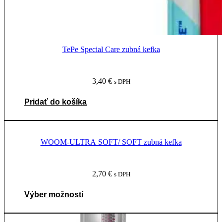
TePe Special Care zubná kefka
3,40
€
s DPH
Pridať do košíka
WOOM-ULTRA SOFT/ SOFT zubná kefka
2,70
€
s DPH
Tento
Výber možností
produkt
má
viacero