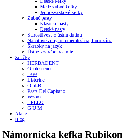
Detské kefky
Medzizubné kefky
Jednozväzkové kefky
Zubné pasty
Klasické pasty
Detské pasty
Starostlivosť o ústnu dutinu
Na citlivé zuby, remineralizácia, fluorizácia
Škrabky na jazyk
Ústne vody/peny a nite
Značky
HERBADENT
Opalescence
TePe
Listerine
Oral-B
Pasta Del Capitano
Woom
TELLO
G.U.M
Akcie
Blog
Námornícka kefka Rubikon