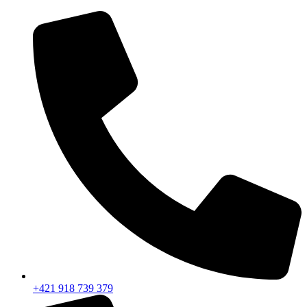
Preskočiť
na
obsah
+421 918 739 379