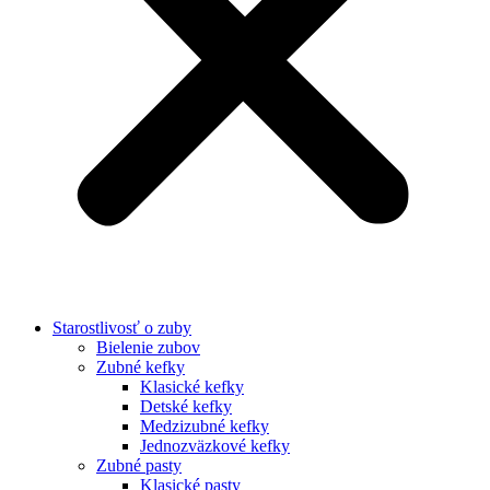
Starostlivosť o zuby
Bielenie zubov
Zubné kefky
Klasické kefky
Detské kefky
Medzizubné kefky
Jednozväzkové kefky
Zubné pasty
Klasické pasty