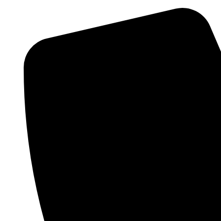
Preskočiť
na
obsah