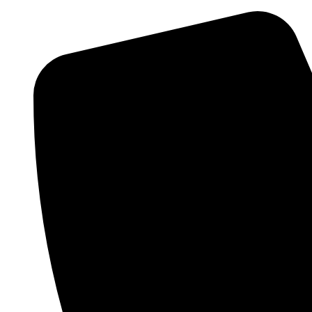
Preskočiť
na
obsah